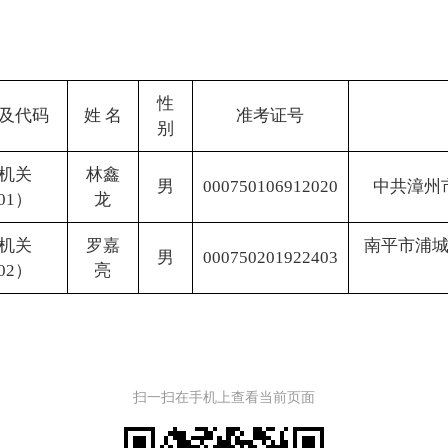
性
及代码
姓 名
准考证号
别
机关
林鑫
男
000750106912020
中共漳州
01）
龙
机关
罗嘉
南平市浦城
男
000750201922403
02）
亮
扫一扫在手机上查看当前页面