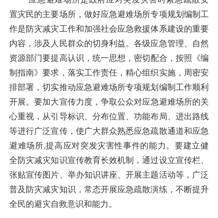
置灾民的主要场所，
做好应急避难场所专项规划编制工
作
是防灾减灾工作和加强社会应急救援体系建设的重要
内容，涉及人民群众的切身利益
。各级应急管理、自然
资源部门
要提高认识，统一思想，
密切配合，
按照
《编
制指南》要求
，落实工作责任，精心组织实施，周密安
排部署，切实推动
应急避难场所专项规划编制
工作顺利
开展。要加大宣传力度，
争取公众
对应急避难场所的
关
心重视，从
引导标识、分布位置、功能布局、进出路线
等进行广泛宣传，使广大群众熟悉应急疏散通道和应急
避难场所
,提高应对突发灾害性事件的能力。要建立健
全防灾减灾知识宣传教育长效机制，通过设立宣传栏、
张贴宣传图片、举办知识讲座、开展主题活动等，广泛
普及防灾减灾知识，常态开展应急疏散演练，不断提升
全民的避灾自救意识和能力。