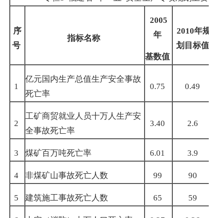
2005
序
2010
年规
年
指标名称
号
划目标值
基数值
亿元国内生产总值生产安全事故
1
0.75
0.49
死亡
率
工矿商贸就业人员十万人生产安
2
3.40
2.6
全事故死亡率
3
煤矿百万吨死亡率
6.01
3.9
4
非煤矿山事故死亡人数
99
90
5
建筑施工事故死亡人数
65
59