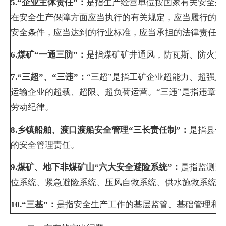
5.
“企业主体责任”：
是指生产经营单位按国家有关安全生
在安全生产保障方面应当执行的有关规定，应当履行的工
安全条件，应当达到的行业标准，应当承担的法律责任。
6.
煤矿“一通三防”：
是指煤矿矿井通风，防瓦斯、防火灾
7.
“三超”、“三违”：
“三超”是指工矿企业超能力、超强
运输企业的超载、超限、超负荷运营。“三违”是指违章
劳动纪律。
8.
乡镇船舶、渡口渡船安全管理“三长责任制”：
是指县长
的安全管理责任。
9.
煤矿、地下非煤矿山“六大安全避险系统”：
是指监测监
位系统、紧急避险系统、压风自救系统、供水施救系统和
10.
“三基”：
是指安全生产工作的基层监管、基础管理和