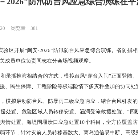
－2026”防汛防台风应急综合演练在
20
浏览量：381
验区开展“闽安-2026”防汛防台风应急综合演练。省防指
关成员单位负责同志在分会场视频观摩。
录播推演相结合的方式，模拟台风“穿台入闽”正面登陆、
援、民生保障、工程除险等极端险情下多灾种叠加的协同处
模拟启动防台风、防暴雨二级应急响应，结合台风引发的
援处置、危险区域人员转移安置、涵洞受淹救援处置、“四
、舆情处置、海堤围堰溃口应急处置10个科目，全方位覆盖
弱环节，针对灾前人员转移基数大、离岛通信易中断、高级