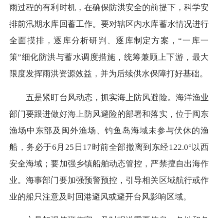
雨过程的有利时机，在确保防洪安全的前提下，科学安
排前汛期水库回蓄工作。要对辖区内水库蓄水情况进行
全面摸排，逐库分析研判、逐库制定方案，“一库一
策”细化防洪与蓄水调度措施，统筹兼顾上下游，最大
限度发挥雨洪资源效益，并为后续供水保障打好基础。
五是紧盯台风动态，抓实海上防风避险。海洋渔业
部门要跟进做好海上防风避险的部署和落实，位于闽东
渔场中东部及闽外渔场、钓鱼岛海域未参与伏休的渔
船，务必于6月25日17时前全部撤离到东经122.0°以西
安全海域；要加强乡镇船舶动态管控，严禁擅自出海作
业。海事部门要加强预警预控，引导相关区域航行或作
业的船只注意及时回港避风或避开台风影响区域。