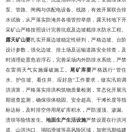
泵、管路、闸阀与供配电设备、线路，有效开展联合排
水试验，从严落实防淹井各项管控举措，露天转地下开
采矿山严格按照设计完善坑底及边坡截排水防水工程。
露天矿山要
扎实开展边坡稳定性研判，严格边坡、台阶
设计参数，强化边坡、排土场及运输道路安全排查，及
时清理处置危岩浮石，完善采场内外防排水系统，严禁
在雷雨天气实施爆破施工。
尾矿库要
严格践行“管住
水、护住坡、看住井、应好急”工作要求，做实汛前调
洪演算，严格落实排洪构筑物质量检测，常态化开展汛
期巡查监测，确保坝体稳固、安全超高、干滩长度等指
标达标，及时排空停用尾矿库积水，严防漫顶、渗漏、
溃坝等险情发生。
地面生产生活设施
严禁设置在行洪河
道、山洪沟口、塌陷滑坡等高风险区域，加密汛期临建