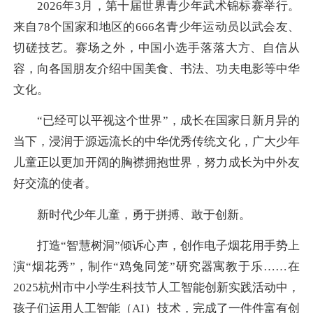
2026年3月，第十届世界青少年武术锦标赛举行。
来自78个国家和地区的666名青少年运动员以武会友、
切磋技艺。赛场之外，中国小选手落落大方、自信从
容，向各国朋友介绍中国美食、书法、功夫电影等中华
文化。
“已经可以平视这个世界”，成长在国家日新月异的
当下，浸润于源远流长的中华优秀传统文化，广大少年
儿童正以更加开阔的胸襟拥抱世界，努力成长为中外友
好交流的使者。
新时代少年儿童，勇于拼搏、敢于创新。
打造“智慧树洞”倾诉心声，创作电子烟花用手势上
演“烟花秀”，制作“鸡兔同笼”研究器寓教于乐……在
2025杭州市中小学生科技节人工智能创新实践活动中，
孩子们运用人工智能（AI）技术，完成了一件件富有创