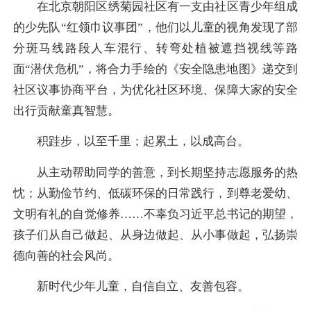
在北京朝阳区绣菊园社区有一支由社区青少年组成
的少先队“红领巾议事团”，他们以儿童的视角发现了部
分斑马线路段人车混行、转弯处植被遮挡视线等路
面“潜伏危机”，将合力手绘的《安全隐患地图》递交到
社区议事协商平台，为优化社区环境、保障大家的安全
出行贡献童真智慧。
积跬步，以至千里；起累土，以成高台。
从主动帮助同学的善意，到长期坚持志愿服务的热
忱；从勤俭节约、低碳环保的日常践行，到尊老爱幼、
文明有礼的自觉修养……不辜负习近平总书记的期望，
孩子们从自己做起、从身边做起、从小事做起，弘扬崇
德向善的社会风尚。
新时代少年儿童，自信自立、友善包容。