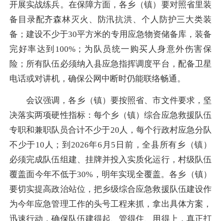
开展实战练兵。在保障方面，各乡（镇）要对照省里装
备目录配齐森林灭火、防汛抗洪、个人防护三大类装
备；建设不少于30平方米的专用应急物资储备库，装备
完好率达到100%；为队员统一购买人身意外伤害保
险；所有队伍必须纳入县应急指挥调度平台，配备卫星
电话或对讲机，确保公网中断时仍能联络畅通。
会议强调，各乡（镇）要按照省、市文件要求，坚
决落实两项硬性指标：每个乡（镇）综合应急救援队伍
专职和兼职队员合计不少于20人，每个行政村应急分队
不少于10人；到2026年6月5日前，全县所有乡（镇）
必须完成队伍组建、挂牌并投入实质化运行，村级队伍
覆盖面今年不低于30%，明年实现全覆盖。各乡（镇）
要切实提高政治站位，把乡级综合应急救援队伍建设作
为今年应急管理工作的头号工程来抓，拿出具体方案，
迅速行动，确保队伍建得起、管得住、用得上，真正打