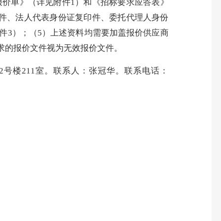
报价单》（详
见附件
1
）
和《
招标要求应答表
》
件、法人代表身份证复印件、委托代理人身份
件
3
）；
（
5
）上述资料均需要加盖报价供应商
求的报价文件视为无效报价文件。
2
号楼
211
室。联系人：张冠华。联系电话：