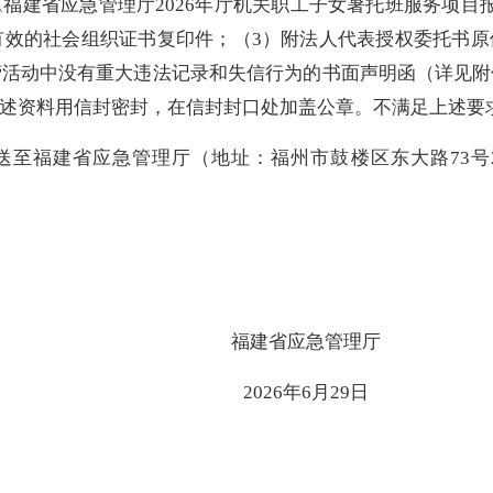
《
福建省应急管理
厅
2026
年厅机关职工子女暑托班服务项目
有效的社会组织证书复印件；（
3
）附法人代表授权委托书原
营活动中没有重大违法记录和失信行为的书面声明函（详见附
述资料用信封密封，在信封封口处加盖公章。不满足上述要
送至福建省应急管理厅（地址：福州市鼓楼区东大路
73
号
福建省应急管理厅
2026
年
6
月
29
日