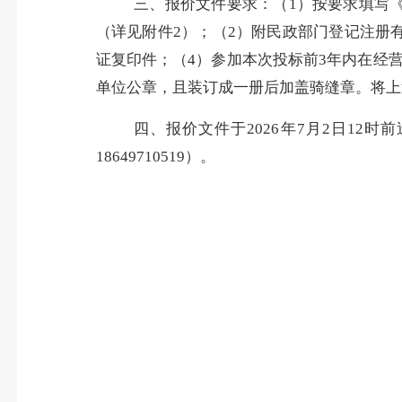
三、报价文件要求：（
1
）按要求填写
（详见附
件
2
）；（
2
）附民政部门登记注册
证复印件；
（
4
）参加本次投标前
3
年内在经
单位公章，且装订成一册后加盖骑缝章。将上
四、报价文件于
2026
年
7
月
2
日
12
时前
18649710519
）。