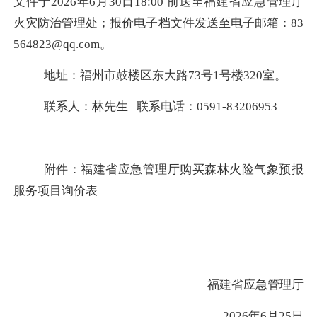
文件于202
6
年
6
月
30
日
18
:
00
前送至福建省应急管理厅
火灾防治管理处；报价电子档文件发送至电子邮箱：
83
564823@qq.com
。
地址：福州市鼓楼区东大路
73号1号楼
3
20
室。
联系人：林先生
联系电话：0591-
83206953
附件：福建省应急管理厅
购买森林火险气象预报
服务项目
询价表
福建省应急管理厅
202
6
年
6
月
2
5
日