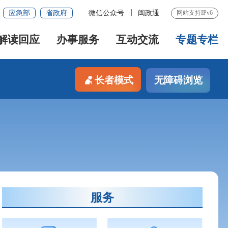
应急部
省政府
微信公众号
闽政通
网站支持IPv6
解读回应
办事服务
互动交流
专题专栏
长者模式
无障碍浏览
服务
视频|防汛—雨天行车安全四要点