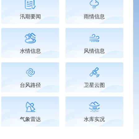
视频|台风提醒视频
汛期要闻
雨情信息
视频|沿海滩涂、渔港码头、海堤风暴潮风险
防汛科普系列漫画｜低温雨雪冰冻灾害防范注意事项
视频|台风防范应对
水情信息
风情信息
[安全大求真]11月秋台风扎堆，罕见“四台风共舞”！扎堆出现的
台风来了，安全攻略请收好
[福建发布]快乐暑假，安全护航；预防溺水，畅“游”一夏
台风路径
卫星云图
[主播说安全]今天来谈谈夏季“噩梦”热射病，热射病到底是个什
应急科普|台风来临防御措施、避险指南
气象雷达
水库实况
上一页
1
2
3
<<