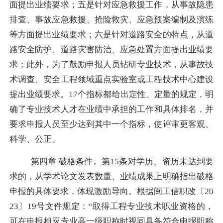
面提出业绩要求；五是针对应急救援工作，从事故隐患
排查、事故应急救援、抢险救灾、应急预案编制及演练
等方面提出业绩要求；六是针对道路安全的特点，从道
路安全防护、道路灾害防治、应急处置方面提出业绩要
求；此外，为了鼓励申报人员钻研专业技术，从事故技
术调查、
安全工程领域重点实验室或工程技术中心建设
提出
业绩要求。
17
个指标都给出
定性、定量的规定，
明
确
了专业技术人才在业绩
中
承担的工作
和具体排名
，并
要求申报人员至少达到其中一个指标，使评审更客观、
科学、公正。
第四章
破格条件。第
15
条对学历、资历未达到要
求的，从
学术论文发表数量、业绩成果上明确
指出破格
申报的具体要求，体现激励导向。根据闽工信职改〔
20
23
〕
19
号文件规定：“取得工程专业技术职业资格的，
可在申报相应专业高一级职称时视同具备符合申报职称