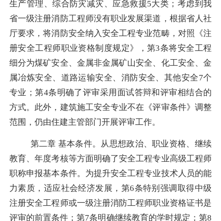
生产管理、综合防灾减灾、应急救援
5
大类；考虑到我
省一级注册消防工程师没有职业发展渠道，根据省人社
厅要求，将消防安全纳入安全工程专业范畴，对照《注
册安全工程师职业资格制度规定》，第
3
条将安全工程
细分为煤矿安全、金属非金属矿山安全、化工安全、金
属冶炼安全、道路运输安全、消防安全、其他安全
7
个
专业；第
4
条明确了评审采用面试答辩和评审相结合的
方式。此外，建筑施工安全专业不在《评审条件》调整
范围，仍由住建主管部门开展评审工作。
第二章
基本条件。从思想政治、职业资格、继续
教育、年度考核等方面明确了安全工程专业高级工程师
职称申报基本条件。为提升安全工程专业技术人员的能
力素质，适应社会经济发展，第
6
条特别强调
取得中级
注册安全工程师
或一级注册消防工程师职
业资格证书
是
评审的前置条件
；第
7条明确
继续教育
的
学时规定
；第
8