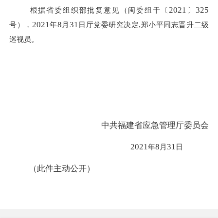
2021
325
根据省委组织部批复意见（闽委组干〔
〕
2021
8
31
,
号），
年
月
日厅党委研究决定
郑小平同志晋升二级
巡视员。
中共福建省应急管理厅委员会
2021
8
31
年
月
日
（此件主动公开）