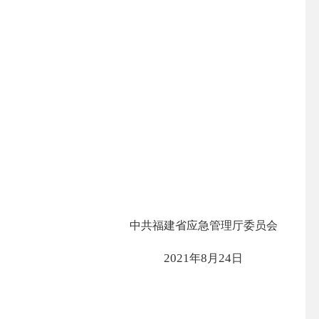
中共福建省应急管理厅委员会
2021
8
24
年
月
日