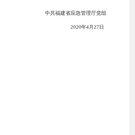
中共福建省应急管理厅党组
2020
4
27
年
月
日