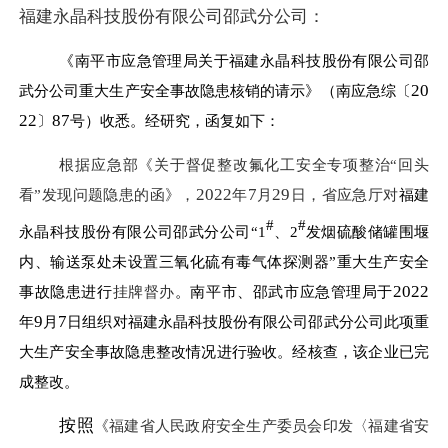
福建永晶科技股份有限公司邵武分公司
：
《南平市应急管理局关于福建永晶科技股份有限公司邵
20
武分公司重大生产安全事故隐患核销的请示》（南应急综〔
22
87
〕
号）收悉。经研究，函复如下：
根据应急部《关于督促整改氟化工安全专项整治“回头
2022
7
29
看”发现问题隐患的函》，
年
月
日，省应急厅对
福建
#
#
永晶科技股份有限公司邵武分公司“
1
、
2
发烟硫酸储罐围堰
内、输送泵处未设置三氧化硫有毒气体探测器”重大生产安全
2022
事故隐患进行
挂牌督办
。南平市、邵武市应急管理局于
9
7
年
月
日组织对福建永晶科技股份有限公司邵武分公司此项重
大生产安全事故隐患整改情况进行验收。经核查，该企业已完
成整改。
按照
《福建省人民政府安全生产委员会印发〈福建省安