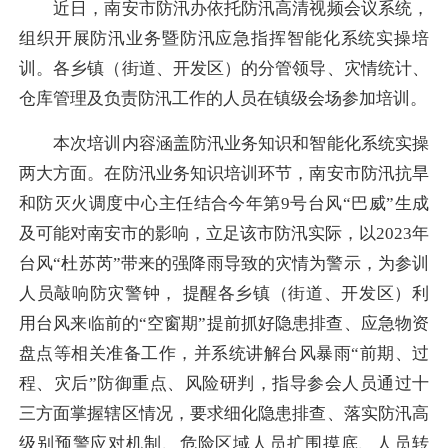
近日，南安市防汛办依托防汛高清视频会议系统，
组织开展防汛业务暨防汛应急指挥智能化系统实操培
训。各乡镇（街道、开发区）的分管领导、灾情统计、
仓库管理及负责防汛工作的人员在镇级会场参加培训。
本次培训内容涵盖防汛业务知识和智能化系统实操
两大方面。在防汛业务知识培训环节，南安市防汛抗旱
和防灭火调度中心主任结合今年第9号台风“巴威”生成
及可能对南安市的影响，立足该市防汛实际，以2023年
台风“杜苏芮”带来的强降雨导致的灾情为警示，为参训
人员敲响防灾警钟， 提醒各乡镇（街道、开发区）利
用台风来临前的“空窗期”提前抓好隐患排查、应急物资
盘点等相关准备工作，并系统讲解台风暴雨“前期、过
程、灾后”防御重点、风险研判，指导参会人员通过十
三方面掌握辖区情况，要求细化隐患排查、落实防汛高
级别预警应对机制、危险区域人员扩围摸底、人员转